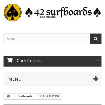
Carrito
vacío
MENÚ
Surfboards
CALA MAYOR