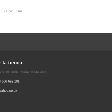
1 - 1 de 1 item
 la tienda
aris 39 07007 Palma de Mallorca
4 666 692 101
yahoo.co.uk