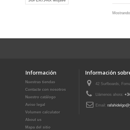
SUPER73-RX Mojave
Mostrando 
Información
Información sobre
Nuestras tiendas
42 Surfboards, Forn
Contacte con nosotros
Llámenos ahora:
+3
Nuestro catálogo
Aviso legal
Email:
rafahidelgo@
Volumen calculator
About us
Mapa del sitio