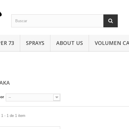
ER 73
SPRAYS
ABOUT US
VOLUMEN C
AKA
por
--
1 - 1 de 1 item