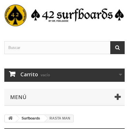
Carrito
vacío
MENÚ
Surfboards
RASTA MAN