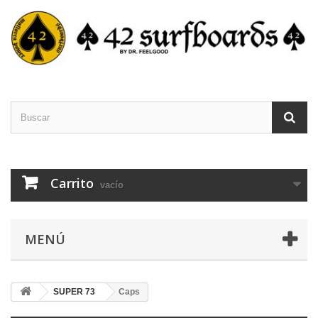
Carrito
vacío
MENÚ
SUPER 73
Caps