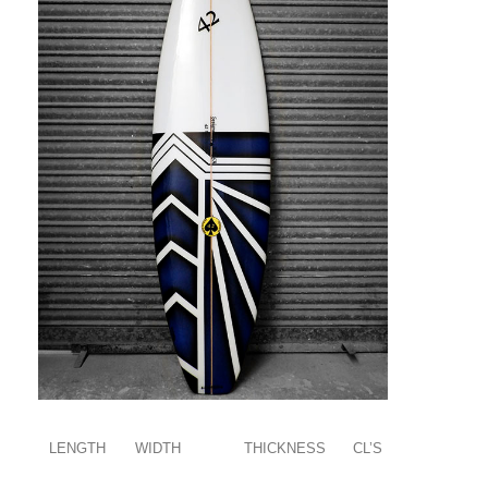
LENGTH
WIDTH
THICKNESS
CL’S