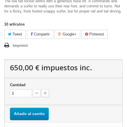
The low tail rocker works with a generous nose lift. It commands and
demands a surfer to really use their rear foot, and commit to turns. Not
for a flicky, front footed snappy surfer, but for proper rail and tail driving.
10
artículos
Tweet
Compartir
Google+
Pinterest
Imprimir
650,00 €
impuestos inc.
Cantidad
Añadir al carrito