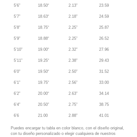
5’6”
18.50“
2.13”
23.59
5’7”
18.63“
2.18”
24.59
5’8”
18.75“
2.25”
25.87
5’9”
18.88“
2.25”
26.52
5’10”
19.00“
2.32”
27.96
5’11”
19.25“
2.38”
29.43
6’0”
19.50“
2.50”
31.52
6’1”
19.75“
2.56”
33.00
6’2”
20.00“
2.63”
34.14
6’4”
20.50”
2.75”
38.75
6’6
21.00
2.88”
41.01
Puedes encargar tu tabla en color blanco, con el diseño original,
con tu diseño personalizado o elegir cualquiera de nuestros