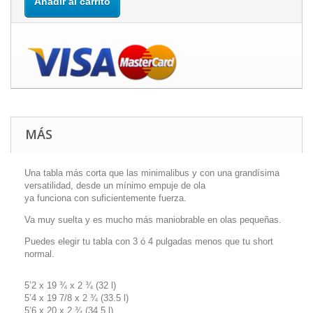
Añadir al carrito
MÁS
Una tabla más corta que las minimalibus y con una grandísima
versatilidad, desde un mínimo empuje de ola
ya funciona con suficientemente fuerza.
Va muy suelta y es mucho más maniobrable en olas pequeñas.
Puedes elegir tu tabla con 3 ó 4 pulgadas menos que tu short
normal.
5’2 x 19 ¾ x 2 ¾ (32 l)
5’4 x 19 7/8 x 2 ¾ (33.5 l)
5’6 x 20 x 2 ¾ (34.5 l)