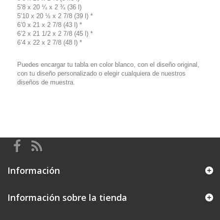
5’8 x 20 ¼ x 2 ¾ (36 l)
5’10 x 20 ½ x 2 7/8 (39 l) *
6’0 x 21 x 2 7/8 (43 l) *
6’2 x 21 1/2 x 2 7/8 (45 l) *
6’4 x 22 x 2 7/8 (48 l) *
Puedes encargar tu tabla en color blanco, con el diseño original,
con tu diseño personalizado o elegir cualquiera de nuestros
diseños de muestra.
Información
Información sobre la tienda