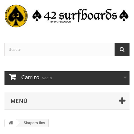
Carrito
vacío
MENÚ
Shapers fins