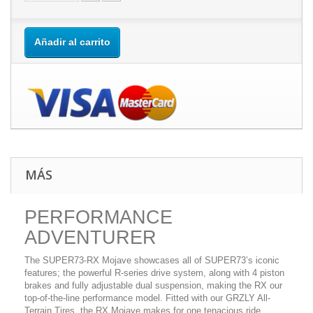
Añadir al carrito
MÁS
PERFORMANCE
ADVENTURER
The SUPER73-RX Mojave showcases all of SUPER73’s iconic
features; the powerful R-series drive system, along with 4 piston
brakes and fully adjustable dual suspension, making the RX our
top-of-the-line performance model. Fitted with our GRZLY All-
Terrain Tires, the RX Mojave makes for one tenacious ride.